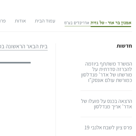
עמוד הבית
אודות
פרו
אודות המשרד
שימ
חדשות
בית הבאר הראשונה בכ
צוות המשרד
תכנ
המשרד משתתף ביוזמה
לקוחות
תכנ
להכרזה סדרתית על
מורשתו של אדר' מנדלסון
במו
כמורשת עולם אונסק"ו
אודות אדריכל
אתר
תחר
אדריכל אמנון
הרצאה בכנס על פועלו של
אדר' אריך מנדלסון
קו"ח
תיק
אודות אדריכל
סקר
אדריכל טל גז
פרס ציון לשבח אלנבי 19