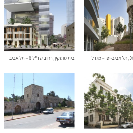
רח' מזא"ה 36, תל אביב-יפו – מגדל
בית סוסקין, רחוב שד"ל 8 – תל אביב