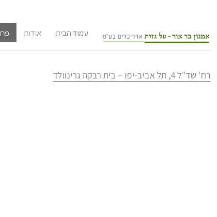
עמוד הבית
אודות
פרו
אודות המשרד
שימ
רח' שד"ל 4, תל אביב-יפו – בית רבקה גרינוולד
צוות המשרד
תכנ
לקוחות
תכנ
במו
אודות אדריכל
אתר
תחר
אדריכל אמנון
קו"ח
תיק
אודות אדריכל
סקר
אדריכל טל גז