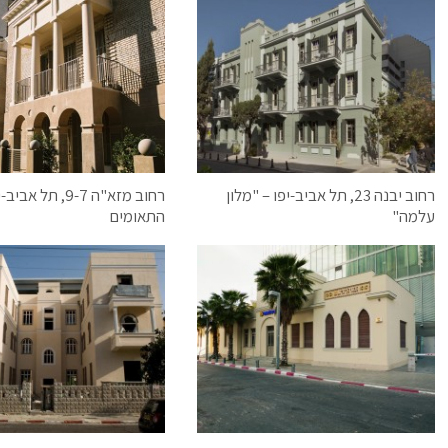
רחוב יבנה 23, תל אביב-יפו – "מלון
רחוב מזא"ה 9-7, תל 
עלמה"
התאומים