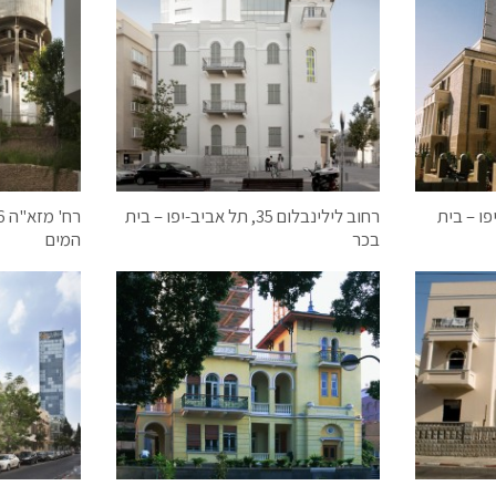
אביב-יפו – בית
רחוב לילינבלום 35, תל אביב-יפו – בית
בכר
המים