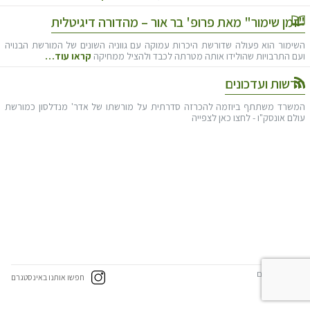
"זמן שימור" מאת פרופ' בר אור – מהדורה דיגיטלית
השימור הוא פעולה שדורשת היכרות עמוקה עם גווניה השונים של המורשת הבנויה
ועם התרבויות שהולידו אותה מטרתה לכבד ולהציל ממחיקה
קראו עוד…
חדשות ועדכונים
המשרד משתתף ביוזמה להכרזה סדרתית על מורשתו של אדר' מנדלסון כמורשת
עולם אונסק"ו - לחצו כאן לצפייה
עיצוב אתרים
חפשו אותנו באינסטגרם