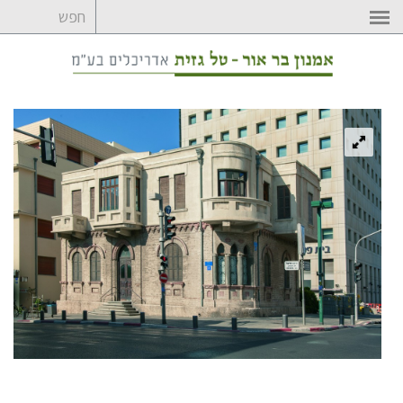
לדלג
לתוכן