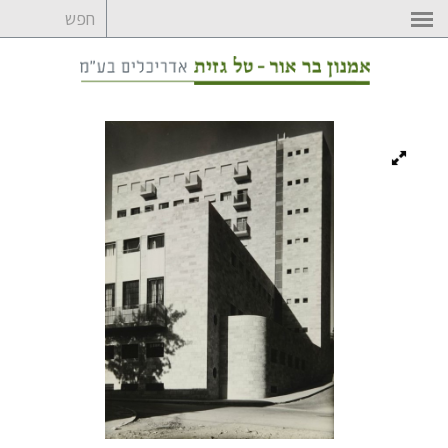
לדלג
לתוכן