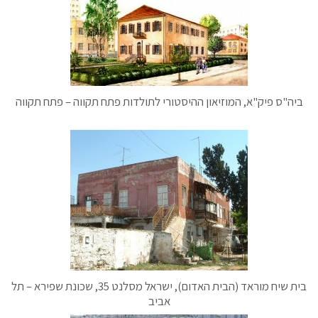
ביה"ס פיק"א, המוזיאון ההיסטורי לתולדות פתח תקווה – פתח תקווה
בית שיח מוראד (הבית האדום), ישראל מסלנט 35, שכונת שפירא – תל
אביב