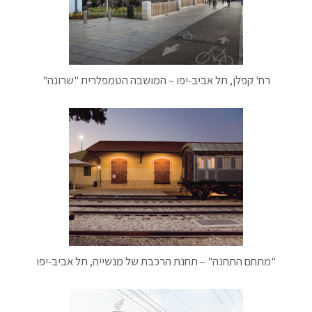
רח' קפלן, תל אביב-יפו – המושבה הטמפלרית "שרונה"
"מתחם התחנה" – תחנת הרכבת של מנשייה, תל אביב-יפו