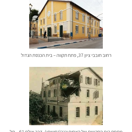
רחוב חובבי ציון 37, פתח תקווה – בית הכנסת הגדול
מתחם בית החרושת של האחים וגנר(נחושתן), דרך אילת 61 – תל