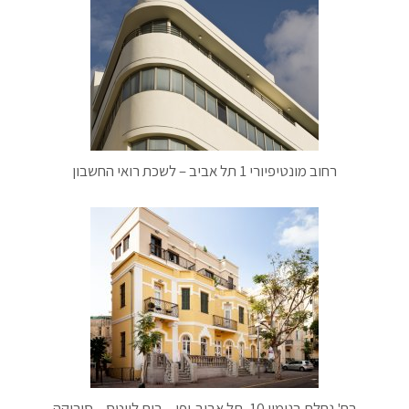
רחוב מונטיפיורי 1 תל אביב – לשכת רואי החשבון
רח' נחלת בנימין 10, תל אביב-יפו – בית לייטס – סורוקה