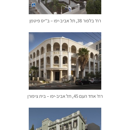
רח' בלפור 38, תל אביב-יפו – ב"יס פיטמן
רח' אחד העם 45, תל אביב-יפו – בית ציפורן