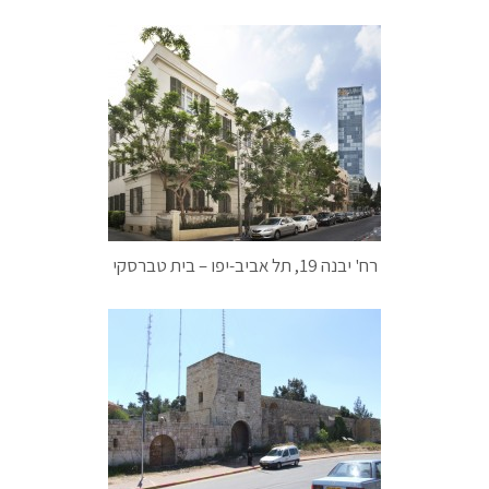
רח' יבנה 19, תל אביב-יפו – בית טברסקי