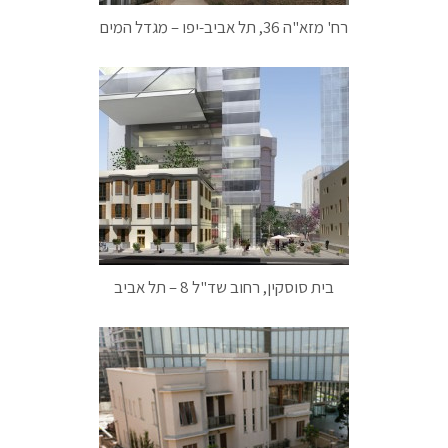
רח' מזא"ה 36, תל אביב-יפו – מגדל המים
בית סוסקין, רחוב שד"ל 8 – תל אביב