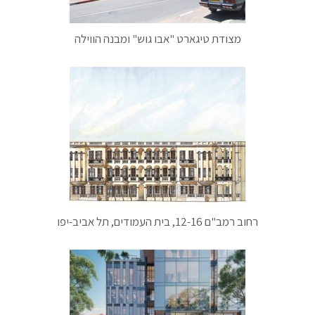
מצודת טיגארט "אבו גוש" ומבנה הווילה
רחוב רמב"ם 12-16, בית העמודים, תל אביב-יפו