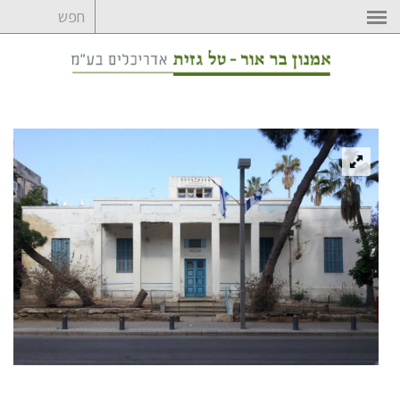
לדלג
לתוכן