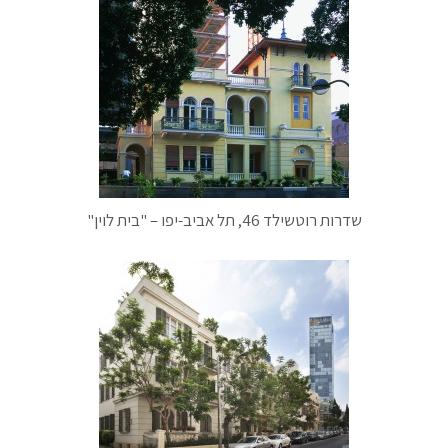
שדרות רוטשילד 46, תל אביב-יפו – "בית לוין"