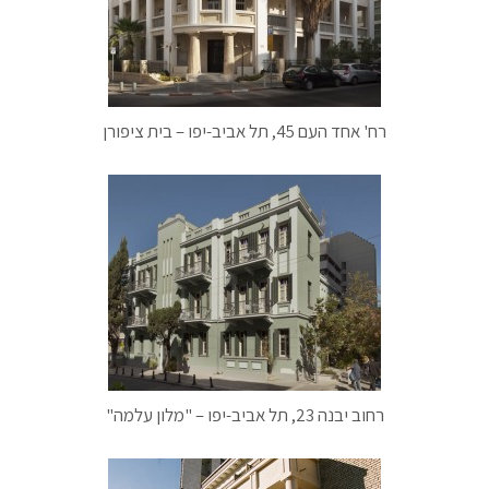
רח' אחד העם 45, תל אביב-יפו – בית ציפורן
רחוב יבנה 23, תל אביב-יפו – "מלון עלמה"