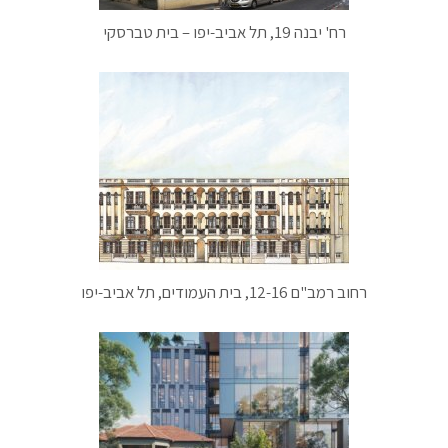
רח' יבנה 19, תל אביב-יפו – בית טברסקי
רחוב רמב"ם 12-16, בית העמודים, תל אביב-יפו