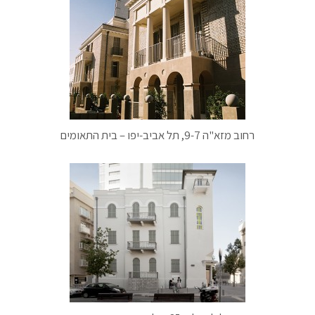
רחוב מזא"ה 9-7, תל אביב-יפו – בית התאומים