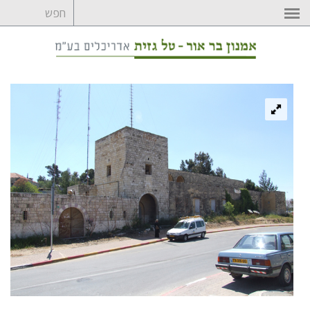
לדלג
לתוכן