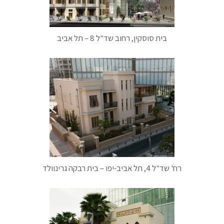
בית סוסקין, רחוב שד"ל 8 – תל אביב
רח' שד"ל 4, תל אביב-יפו – בית רבקה גרינוולד